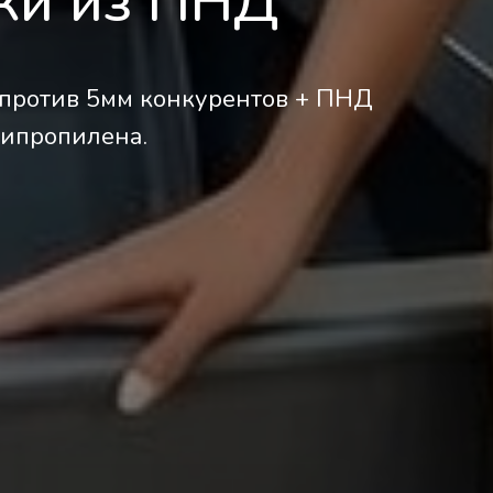
дки из ПНД
 против 5мм конкурентов + ПНД
липропилена.